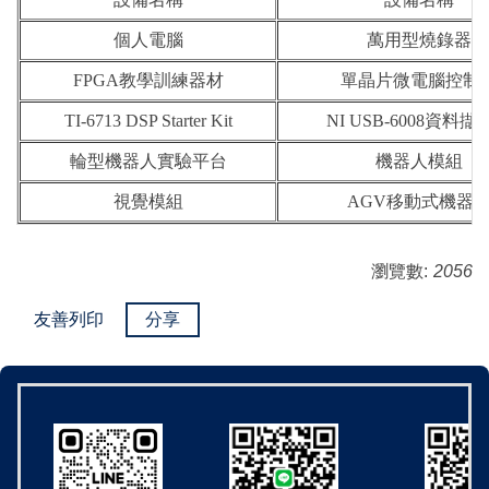
個人電腦
萬用型燒錄器
FPGA
教學訓練器材
單晶片微電腦控制
TI-6713 DSP Starter Kit
NI USB-600
8
資料擷
輪型機器人實驗平台
機器人模組
視覺模組
AGV
移動式機器
瀏覽數:
2056
友善列印
分享