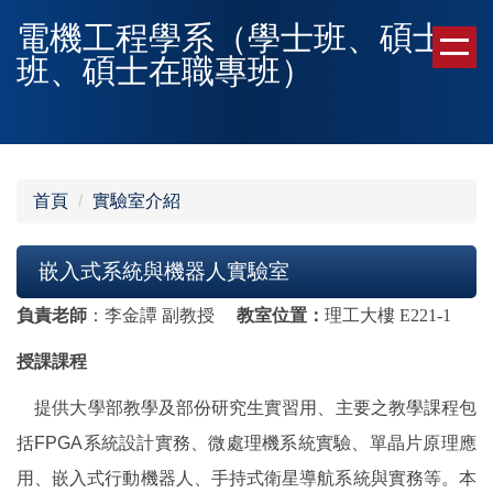
跳
電機工程學系（學士班、碩士
到
班、碩士在職專班）
主
要
內
容
區
首頁
實驗室介紹
嵌入式系統與機器人實驗室
負責老師
：李金譚 副教授
教室位置：
理工大樓
E221-1
授課課程
提供大學部教學及部份研究生實習用、主要之教學課程包
括FPGA系統設計實務、微處理機系統實驗、單晶片原理應
用、嵌入式行動機器人、手持式衛星導航系統與實務等。本